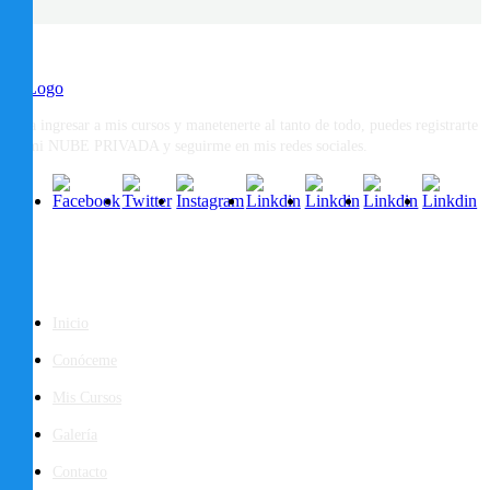
Para ingresar a mis cursos y manetenerte al tanto de todo, puedes registrarte
en mi NUBE PRIVADA y seguirme en mis redes sociales.
Páginas
Inicio
Conóceme
Mis Cursos
Galería
Contacto